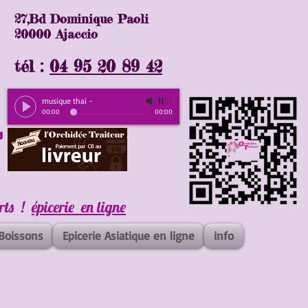
27,Bd Dominique Paoli
20000 Ajaccio
tél :
04 95 20 89 42
musique thai
-
00:00
00:00
s
erts !
épicerie en ligne
Boissons
Epicerie Asiatique en ligne
info