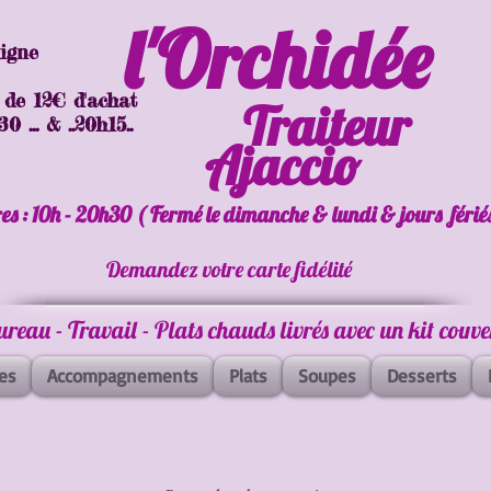
l'Orchidée
ligne
 de 12€ d'achat
Traiteur
 ... & ..20h15..
Ajaccio
es : 10h - 20h30 ( Fermé le dimanche & lundi & jours férié
Demandez votre carte fidélité
Bureau - Travail - Plats chauds livrés avec un kit couv
es
Accompagnements
Plats
Soupes
Desserts