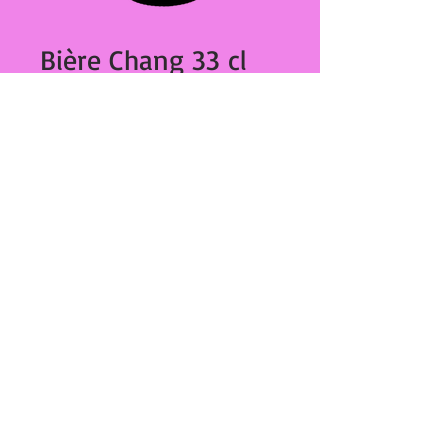
Bière Chang 33 cl
048
Prix
€2.90
Quantité
*
Ajouter au panier
Bière Chang 33 cl
27,Bd Dominique Paoli
20000 Ajaccio
tél :
04 95 20 89 42