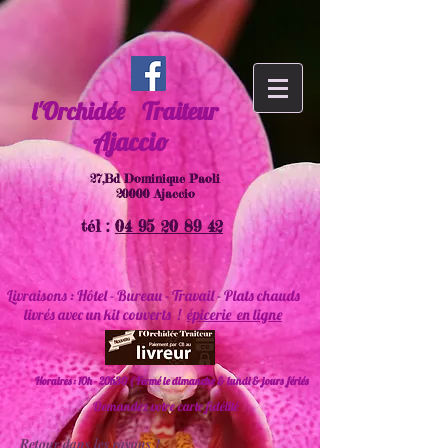
l'Orchidée
Traiteur
Ajaccio
27,Bd Dominique Paoli
20000 Ajaccio
tél :
04 95 20 89 42
Livraisons : Hôtel - Bureau - Travail - Plats chauds
livrés avec un kit couverts !
épicerie en ligne
Horaires : 10h - 20h30 ( Fermé le dimanche & lundi & jours fériés
Demandez votre carte fidélité
Retour dans les rayons !