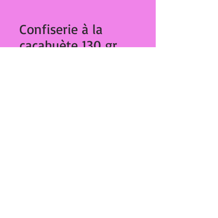
Confiserie à la
cacahuète 130 gr
psp 245
Prix
€2.50
Quantité
*
Ajouter au panier
Confiserie à la cacahuète 130 gr psp
27,Bd Dominique Paoli
20000 Ajaccio