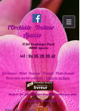
l'Orchidée
Traiteur
Ajaccio
27,Bd Dominique Paoli
20000 Ajaccio
tél :
04 95 20 89 42
Livraisons : Hôtel - Bureau - Travail - Plats chauds
livrés avec un kit couverts !
épicerie en ligne
Horaires : 10h - 20h30 ( Fermé le dimanche & lundi & jours fériés
Demandez votre carte fidélité
Retour dans les rayons !