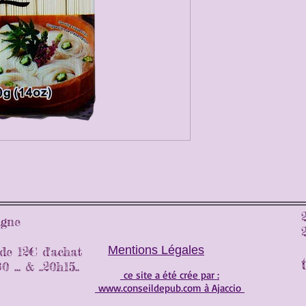
ligne
Mentions Légales
 de 12€ d'achat
... & ..20h15..
ce site a été crée par :
www.conseildepub.com à Ajaccio