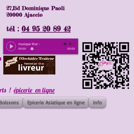
27,Bd Dominique Paoli
20000 Ajaccio
tél :
04 95 20 89 42
musique thai
-
00:00
00:00
s
erts !
épicerie en ligne
Boissons
Epicerie Asiatique en ligne
info