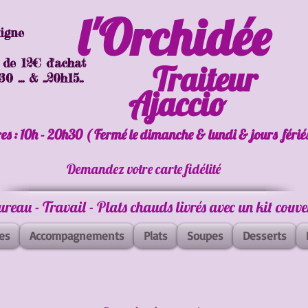
l'Orchidée
ligne
 de 12€ d'achat
Traiteur
 ... & ..20h15..
Ajaccio
es : 10h - 20h30 ( Fermé le dimanche & lundi & jours férié
Demandez votre carte fidélité
Bureau - Travail - Plats chauds livrés avec un kit couv
es
Accompagnements
Plats
Soupes
Desserts