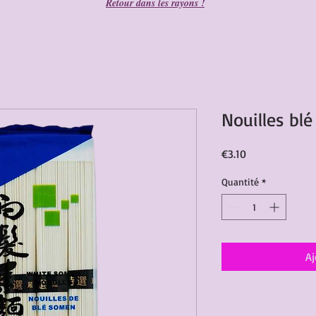
Retour dans les rayons !
Nouilles bl
Prix
€3.10
Quantité
*
Aj