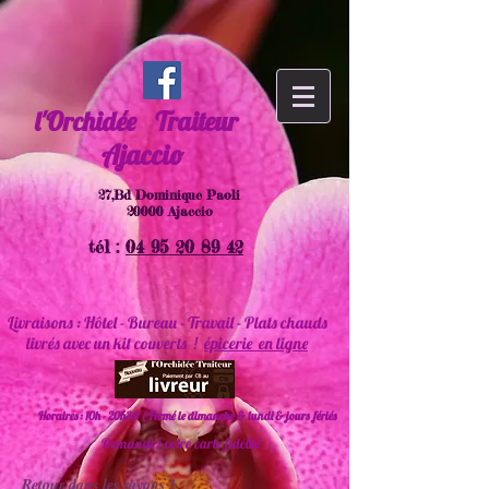
l'Orchidée
Traiteur
Ajaccio
27,Bd Dominique Paoli
20000 Ajaccio
tél :
04 95 20 89 42
Livraisons : Hôtel - Bureau - Travail - Plats chauds
livrés avec un kit couverts !
épicerie en ligne
Horaires : 10h - 20h30 ( Fermé le dimanche & lundi & jours fériés
Demandez votre carte fidélité
Retour dans les rayons !