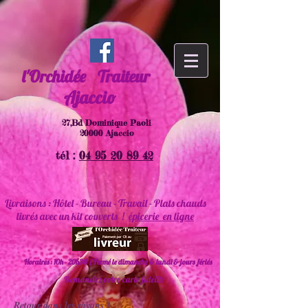
l'Orchidée
Traiteur
Ajaccio
27,Bd Dominique Paoli
20000 Ajaccio
tél :
04 95 20 89 42
Livraisons : Hôtel - Bureau - Travail - Plats chauds
livrés avec un kit couverts !
épicerie en ligne
Horaires : 10h - 20h30 ( Fermé le dimanche & lundi & jours fériés
Demandez votre carte fidélité
Retour dans les rayons !