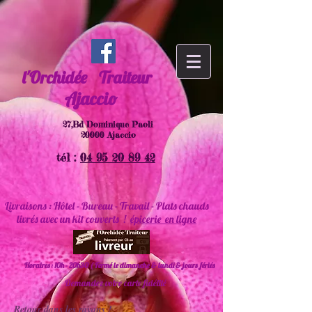
l'Orchidée
Traiteur
Ajaccio
27,Bd Dominique Paoli
20000 Ajaccio
tél :
04 95 20 89 42
Livraisons : Hôtel - Bureau - Travail - Plats chauds
livrés avec un kit couverts !
épicerie en ligne
Horaires : 10h - 20h30 ( Fermé le dimanche & lundi & jours fériés
Demandez votre carte fidélité
Retour dans les rayons !