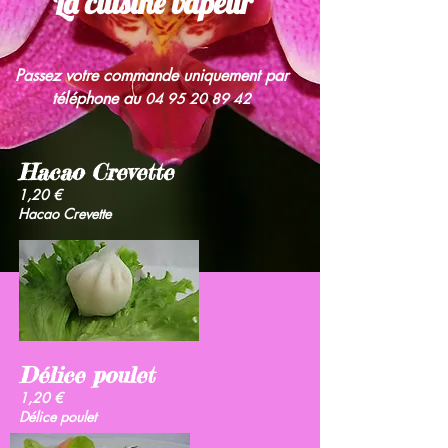
"La cuisine vapeur"
Passez votre commande uniquement par
téléphone au
04 95 20 89 42
Hacao Crevette
1,20 €
Hacao Crevette
Délice poulet
1,20 €
Délice poulet