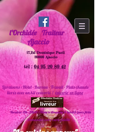
l'Orchidée
Traiteur
Ajaccio
27,Bd Dominique Paoli
20000 Ajaccio
tél :
04 95 20 89 42
Livraisons : Hôtel - Bureau - Travail - Plats chauds
livrés avec un kit couverts !
épicerie en ligne
Horaires : 10h - 20h30 ( Fermé le dimanche & lundi & jours fériés
Demandez votre carte fidélité