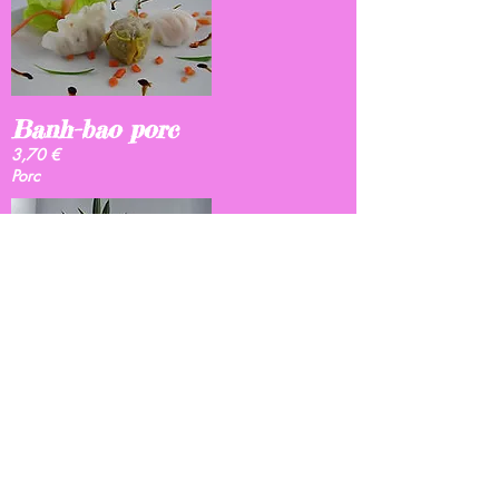
Banh-bao porc
3,70 €
Porc
Bouchon Porc
1,20 €
Porc