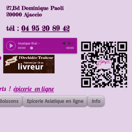
27,Bd Dominique Paoli
20000 Ajaccio
tél :
04 95 20 89 42
musique thai
-
00:00
00:00
s
erts !
épicerie en ligne
Boissons
Epicerie Asiatique en ligne
info