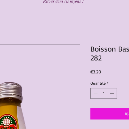
Retour dans les rayons !
Boisson Bas
282
Prix
€3.20
Quantité
*
Aj