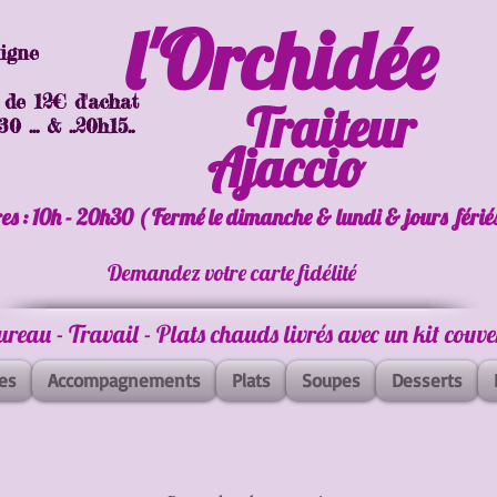
l'Orchidée
ligne
 de 12€ d'achat
Traiteur
 ... & ..20h15..
Ajaccio
es : 10h - 20h30 ( Fermé le dimanche & lundi & jours férié
Demandez votre carte fidélité
Bureau - Travail - Plats chauds livrés avec un kit couv
es
Accompagnements
Plats
Soupes
Desserts