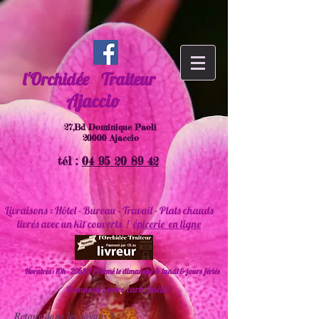
l'Orchidée
Traiteur
Ajaccio
27,Bd Dominique Paoli
20000 Ajaccio
tél :
04 95 20 89 42
Livraisons : Hôtel - Bureau - Travail - Plats chauds
livrés avec un kit couverts !
épicerie en ligne
Horaires : 10h - 20h30 ( Fermé le dimanche & lundi & jours fériés
Demandez votre carte fidélité
Retour dans les rayons !