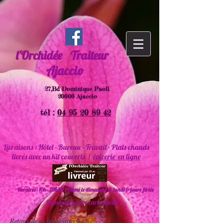
l'Orchidée
Traiteur
Ajaccio
27,Bd Dominique Paoli
20000 Ajaccio
tél :
04 95 20 89 42
Livraisons : Hôtel - Bureau - Travail - Plats chauds
livrés avec un kit couverts !
épicerie en ligne
Horaires : 10h - 20h30 ( Fermé le dimanche & lundi & jours fériés
Demandez votre carte fidélité
Retour dans les rayons !