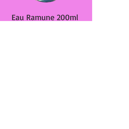
Eau Ramune 200ml
283
Prix
€0.00
Quantité
*
Ajouter au panier
Eau Ramune 200ml
27,Bd Dominique Paoli
20000 Ajaccio
tél :
04 95 20 89 42