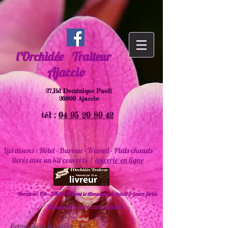
l'Orchidée
Traiteur
Ajaccio
27,Bd Dominique Paoli
20000 Ajaccio
tél :
04 95 20 89 42
Livraisons : Hôtel - Bureau - Travail - Plats chauds
livrés avec un kit couverts !
épicerie en ligne
Horaires : 10h - 20h30 ( Fermé le dimanche & lundi & jours fériés
Demandez votre carte fidélité
Retour dans les rayons !