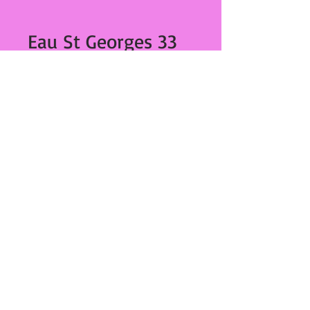
Eau St Georges 33
cl 256
Prix
€1.50
Quantité
*
Ajouter au panier
Eau St Georges 33 cl
27,Bd Dominique Paoli
20000 Ajaccio
tél :
04 95 20 89 42