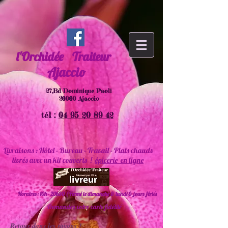
l'Orchidée
Traiteur
Ajaccio
27,Bd Dominique Paoli
20000 Ajaccio
tél :
04 95 20 89 42
Livraisons : Hôtel - Bureau - Travail - Plats chauds
livrés avec un kit couverts !
épicerie en ligne
Horaires : 10h - 20h30 ( Fermé le dimanche & lundi & jours fériés
Demandez votre carte fidélité
Retour dans les rayons !