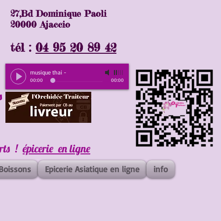
27,Bd Dominique Paoli
20000 Ajaccio
tél :
04 95 20 89 42
musique thai
-
00:00
00:00
s
erts !
épicerie en ligne
Boissons
Epicerie Asiatique en ligne
info