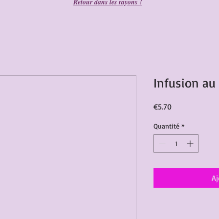
Retour dans les rayons !
Infusion a
Prix
€5.70
Quantité
*
Aj