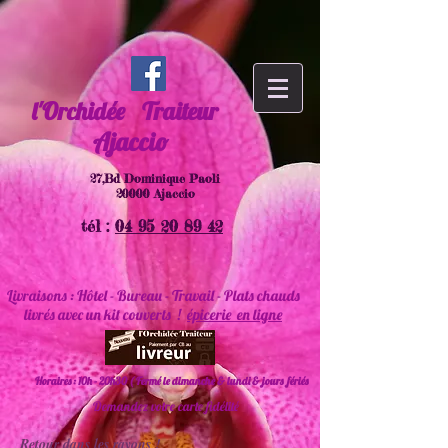
l'Orchidée
Traiteur
Ajaccio
27,Bd Dominique Paoli
20000 Ajaccio
tél :
04 95 20 89 42
Livraisons : Hôtel - Bureau - Travail - Plats chauds
livrés avec un kit couverts !
épicerie en ligne
Horaires : 10h - 20h30 ( Fermé le dimanche & lundi & jours fériés
Demandez votre carte fidélité
Retour dans les rayons !