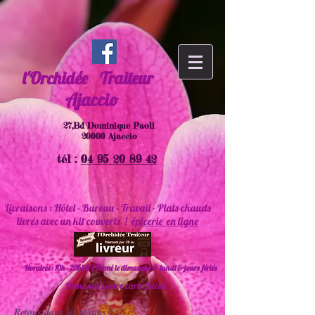
l'Orchidée
Traiteur
Ajaccio
27,Bd Dominique Paoli
20000 Ajaccio
tél :
04 95 20 89 42
Livraisons : Hôtel - Bureau - Travail - Plats chauds
livrés avec un kit couverts !
épicerie en ligne
Horaires : 10h - 20h30 ( Fermé le dimanche & lundi & jours fériés
Demandez votre carte fidélité
Retour dans les rayons !