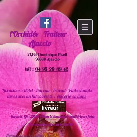
l'Orchidée
Traiteur
Ajaccio
27,Bd Dominique Paoli
20000 Ajaccio
tél :
04 95 20 89 42
Livraisons : Hôtel - Bureau - Travail - Plats chauds
livrés avec un kit couverts !
épicerie en ligne
Horaires : 10h - 20h30 ( Fermé le dimanche & lundi & jours fériés
Demandez votre carte fidélité
Retour dans les rayons !