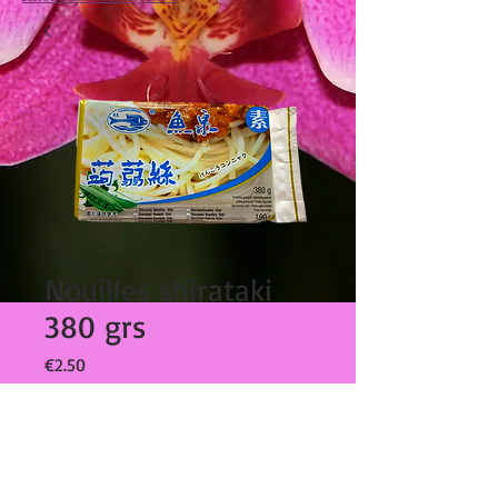
Nouilles shirataki
380 grs
Prix
€2.50
Quantité
*