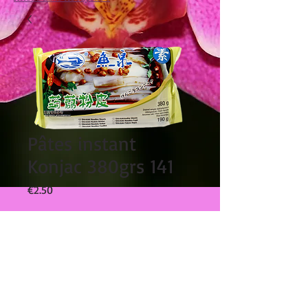
Pâtes instant
Konjac 380grs 141
Prix
€2.50
Quantité
*
Ajouter au panier