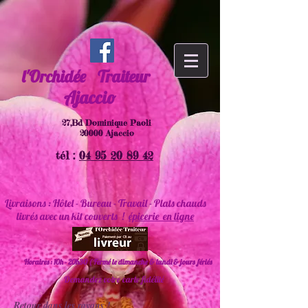
l'Orchidée
Traiteur
Ajaccio
27,Bd Dominique Paoli
20000 Ajaccio
tél :
04 95 20 89 42
Livraisons : Hôtel - Bureau - Travail - Plats chauds
livrés avec un kit couverts !
épicerie en ligne
Horaires : 10h - 20h30 ( Fermé le dimanche & lundi & jours fériés
Demandez votre carte fidélité
Retour dans les rayons !