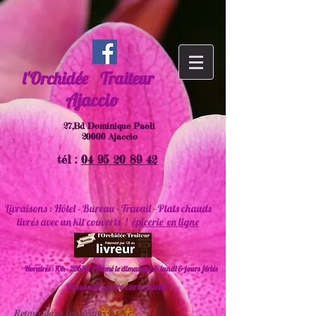
l'Orchidée
Traiteur
Ajaccio
27,Bd Dominique Paoli
20000 Ajaccio
tél :
04 95 20 89 42
Livraisons : Hôtel - Bureau - Travail - Plats chauds
livrés avec un kit couverts !
épicerie en ligne
Horaires : 10h - 20h30 ( Fermé le dimanche & lundi & jours fériés
Demandez votre carte fidélité
Retour dans les rayons !