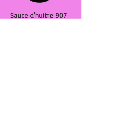
Sauce d'huitre 907
gr 167
Prix
€6.60
Quantité
*
Ajouter au panier
Sauce d'huitre 907 gr
27,Bd Dominique Paoli
20000 Ajaccio
tél :
04 95 20 89 42