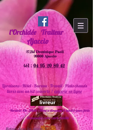
l'Orchidée
Traiteur
Ajaccio
27,Bd Dominique Paoli
20000 Ajaccio
tél :
04 95 20 89 42
Livraisons : Hôtel - Bureau - Travail - Plats chauds
livrés avec un kit couverts !
épicerie en ligne
Horaires : 10h - 20h30 ( Fermé le dimanche & lundi & jours fériés
Demandez votre carte fidélité
Retour dans les rayons !