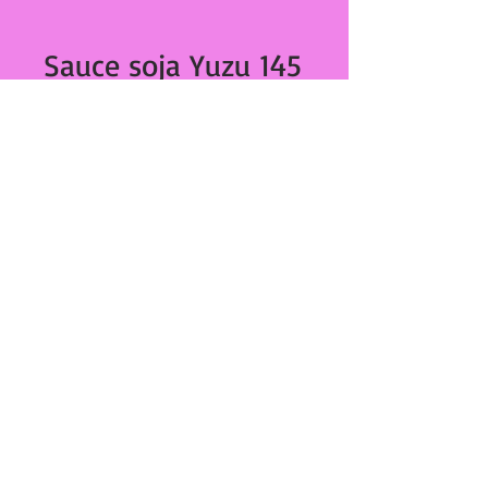
Sauce soja Yuzu 145
ml 199
Prix
€4.90
Quantité
*
Ajouter au panier
Sauce soja Yuzu 145 ml
27,Bd Dominique Paoli
20000 Ajaccio
tél :
04 95 20 89 42