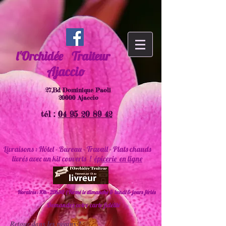
l'Orchidée
Traiteur
Ajaccio
27,Bd Dominique Paoli
20000 Ajaccio
tél :
04 95 20 89 42
Livraisons : Hôtel - Bureau - Travail - Plats chauds
livrés avec un kit couverts !
épicerie en ligne
Horaires : 10h - 20h30 ( Fermé le dimanche & lundi & jours fériés
Demandez votre carte fidélité
Retour dans les rayons !