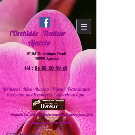
l'Orchidée
Traiteur
Ajaccio
27,Bd Dominique Paoli
20000 Ajaccio
tél :
04 95 20 89 42
Livraisons : Hôtel - Bureau - Travail - Plats chauds
livrés avec un kit couverts !
épicerie en ligne
Horaires : 10h - 20h30 ( Fermé le dimanche & lundi & jours fériés
Demandez votre carte fidélité
Retour dans les rayons !