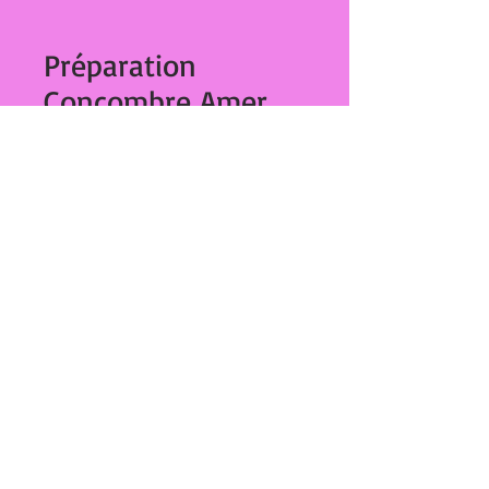
Préparation
Concombre Amer
80 grs 309
Prix
€2.80
Quantité
*
Ajouter au panier
Préparation Concombre Amer 80 grs
27,Bd Dominique Paoli
20000 Ajaccio