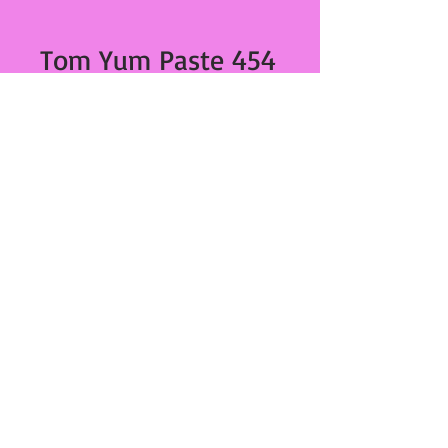
Tom Yum Paste 454
grs 226
Prix
€5.30
Quantité
*
Ajouter au panier
Tom Yum Paste 454 grs
27,Bd Dominique Paoli
20000 Ajaccio
tél :
04 95 20 89 42