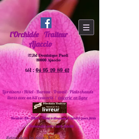
l'Orchidée
Traiteur
Ajaccio
27,Bd Dominique Paoli
20000 Ajaccio
tél :
04 95 20 89 42
Livraisons : Hôtel - Bureau - Travail - Plats chauds
livrés avec un kit couverts !
épicerie en ligne
Horaires : 10h - 20h30 ( Fermé le dimanche & lundi & jours fériés
Demandez votre carte fidélité
Retour dans les rayons !