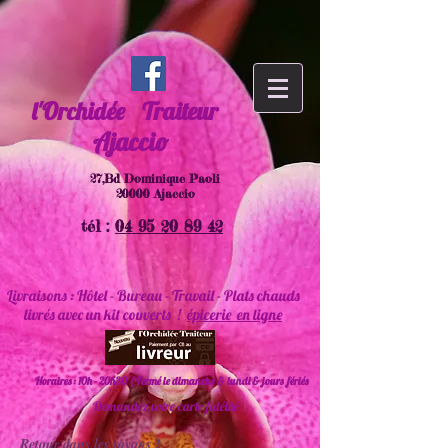
l'Orchidée
Traiteur
Ajaccio
27,Bd Dominique Paoli
20000 Ajaccio
tél :
04 95 20 89 42
Livraisons : Hôtel - Bureau - Travail - Plats chauds
livrés avec un kit couverts !
épicerie en ligne
Horaires : 10h - 20h30 ( Fermé le dimanche & lundi & jours fériés
Demandez votre carte fidélité
Retour dans les rayons !