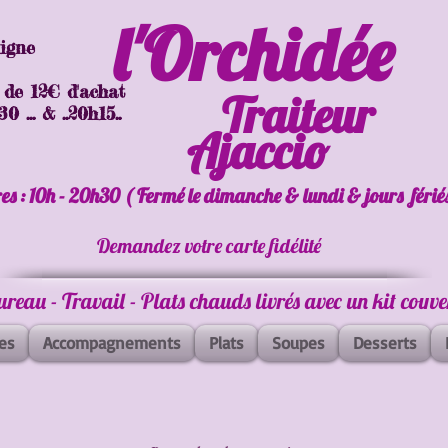
l'Orchidée
ligne
 de 12€ d'achat
Traiteur
 ... & ..20h15..
Ajaccio
es : 10h - 20h30 ( Fermé le dimanche & lundi & jours férié
Demandez votre carte fidélité
Bureau - Travail - Plats chauds livrés avec un kit couv
es
Accompagnements
Plats
Soupes
Desserts