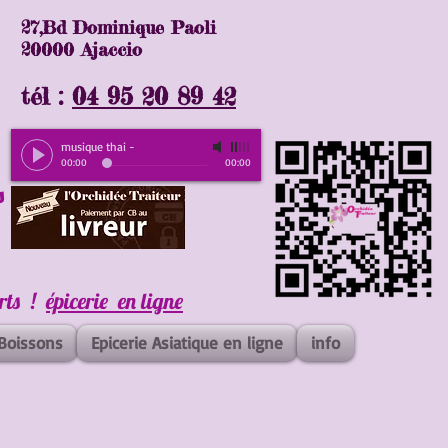
27,Bd Dominique Paoli
20000 Ajaccio
tél :
04 95 20 89 42
musique thai
-
00:00
00:00
s
erts !
épicerie en ligne
Boissons
Epicerie Asiatique en ligne
info