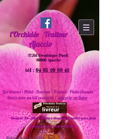
l'Orchidée
Traiteur
Ajaccio
27,Bd Dominique Paoli
20000 Ajaccio
tél :
04 95 20 89 42
Livraisons : Hôtel - Bureau - Travail - Plats chauds
livrés avec un kit couverts !
épicerie en ligne
Horaires : 10h - 20h30 ( Fermé le dimanche & lundi & jours fériés
Demandez votre carte fidélité
Retour dans les rayons !