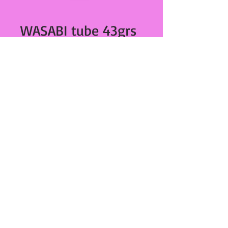
WASABI tube 43grs
025
Prix
€3.20
Quantité
*
Ajouter au panier
WASABI tube 43grs
27,Bd Dominique Paoli
20000 Ajaccio
tél :
04 95 20 89 42