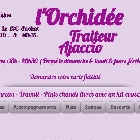
l'Orchidée
ligne
 de 12€ d'achat
Traiteur
 ... & ..20h15..
Ajaccio
es : 10h - 20h30 ( Fermé le dimanche & lundi & jours férié
Demandez votre carte fidélité
Bureau - Travail - Plats chauds livrés avec un kit couv
es
Accompagnements
Plats
Soupes
Desserts