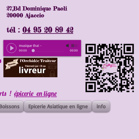
27,Bd Dominique Paoli
20000 Ajaccio
tél :
04 95 20 89 42
musique thai
-
00:00
00:00
s
erts !
épicerie en ligne
Boissons
Epicerie Asiatique en ligne
info